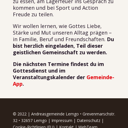
zu essen, am Lagerfeuer ins Gespräch zu
kommen und bei Sport und Action
Freude zu teilen.
Wir wollen lernen, wie Gottes Liebe,
Stärke und Mut unseren Alltag prägen –
in Familie, Beruf und Freundschaften.
Du
bist herzlich eingeladen, Teil dieser
geistlichen Gemeinschaft zu werden.
Die nächsten Termine findest du im
Gottesdienst und im
Veranstaltungskalender der
Gemeinde-
App
.
© 2022 | Andreasgemeinde Lemgo • Grevenmarschstr.
32 • 32657 Lemgo |
Impressum
|
Datenschutz
|
Cookie-Richtlinien (EU)
|
Kontakt
|
WebTeam